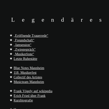
Legendäres
★
„Eröffnende Trauerrede“
★
„Freundschaft“
★
„Jamsession“
★
„Zwiegespräch“
★
„Musikerfeste“
★
Letzte Ruhestätte
★
Blue Notes Mannheim
★
118. Musikerfest
★
Collectif des Artistes
★
Musicteam Mannheim
★
Frank Vögely auf wikipedia
★
Erich Fried über Frank
★
Kurzbiografie